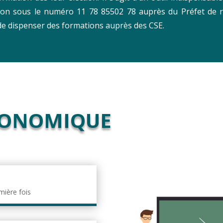
n sous le numéro 11 78 85502 78 auprès du Préfet de rég
e dispenser des formations auprès des CSE.
CONOMIQUE
mière fois